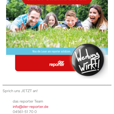
Sprich uns JETZT an!
das reporter Team
info@der-reporter.de
04561-51 70 0